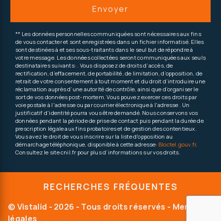
Envoyer
** Les données personnelles communiquées sont nécessaires aux fins
de vous contacter et sont enregistrées dans un fichier informatisé. Elles
sont destinées à et ses sous-traitants dans le seul but de répondre à
votre message. Les données collectées seront communiquées aux seuls
destinataires suivants: . Vous disposez de droits d’accès, de
rectification, d’effacement, de portabilité, de limitation, d’opposition, de
retrait de votre consentement à tout moment et du droit d’introduire une
réclamation auprès d’une autorité de contrôle, ainsi que d’organiser le
sort de vos données post-mortem. Vous pouvez exercer ces droits par
voie postale à l'adresse ou par courrier électronique à l'adresse . Un
justificatif d'identité pourra vous être demandé. Nous conservons vos
données pendant la période de prise de contact puis pendant la durée de
prescription légale aux fins probatoires et de gestion des contentieux.
Vous avez le droit de vous inscrire sur la liste d'opposition au
démarchage téléphonique, disponible à cette adresse:
Bloctel.gouv.fr
.
Consultez le site cnil.fr pour plus d’informations sur vos droits.
RECHERCHES FRÉQUENTES
©
Vistalid
- 2026 - Tous droits réservés -
Mentions
légales