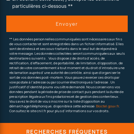
particulières ci-dessous **
Envoyer
** Les données personnelles communiquées sont nécessaires aux fins
de vous contacter et sont enregistrées dans un fichier informatisé. Elles
sont destinées à et ses sous-traitants dans le seul but de répondre à
votre message. Les données collectées seront communiquées aux seuls
destinataires suivants: . Vous disposez de droits d’accès, de
rectification, d’effacement, de portabilité, de limitation, d’opposition, de
retrait de votre consentement à tout moment et du droit d’introduire une
réclamation auprès d’une autorité de contrôle, ainsi que d’organiser le
sort de vos données post-mortem. Vous pouvez exercer ces droits par
voie postale à l'adresse ou par courrier électronique à l'adresse . Un
justificatif d'identité pourra vous être demandé. Nous conservons vos
données pendant la période de prise de contact puis pendant la durée de
prescription légale aux fins probatoires et de gestion des contentieux.
Vous avez le droit de vous inscrire sur la liste d'opposition au
démarchage téléphonique, disponible à cette adresse:
Bloctel.gouv.fr
.
Consultez le site cnil.fr pour plus d’informations sur vos droits.
RECHERCHES FRÉQUENTES