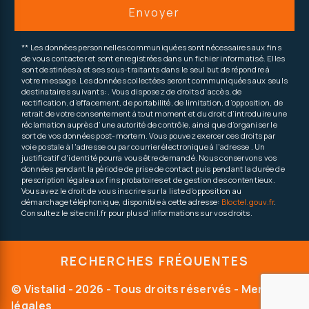
Envoyer
** Les données personnelles communiquées sont nécessaires aux fins
de vous contacter et sont enregistrées dans un fichier informatisé. Elles
sont destinées à et ses sous-traitants dans le seul but de répondre à
votre message. Les données collectées seront communiquées aux seuls
destinataires suivants: . Vous disposez de droits d’accès, de
rectification, d’effacement, de portabilité, de limitation, d’opposition, de
retrait de votre consentement à tout moment et du droit d’introduire une
réclamation auprès d’une autorité de contrôle, ainsi que d’organiser le
sort de vos données post-mortem. Vous pouvez exercer ces droits par
voie postale à l'adresse ou par courrier électronique à l'adresse . Un
justificatif d'identité pourra vous être demandé. Nous conservons vos
données pendant la période de prise de contact puis pendant la durée de
prescription légale aux fins probatoires et de gestion des contentieux.
Vous avez le droit de vous inscrire sur la liste d'opposition au
démarchage téléphonique, disponible à cette adresse:
Bloctel.gouv.fr
.
Consultez le site cnil.fr pour plus d’informations sur vos droits.
RECHERCHES FRÉQUENTES
©
Vistalid
- 2026 - Tous droits réservés -
Mentions
légales