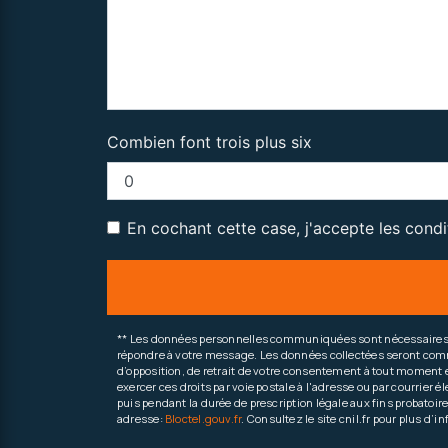
Combien font trois plus six
En cochant cette case, j'accepte les condi
** Les données personnelles communiquées sont nécessaires aux
répondre à votre message. Les données collectées seront commun
d’opposition, de retrait de votre consentement à tout moment e
exercer ces droits par voie postale à l'adresse ou par courrier
puis pendant la durée de prescription légale aux fins probatoir
adresse:
Bloctel.gouv.fr
. Consultez le site cnil.fr pour plus d’i