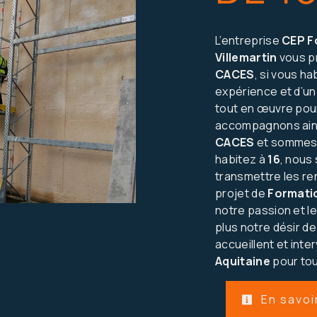
L’entreprise
CEP F
Villemartin
vous p
CACES
, si vous ha
expérience et d’un
tout en œuvre pour
accompagnons ains
CACES
et sommes à
habitez à
16
, nous
transmettre les r
projet de
Formati
notre passion et l
plus notre désir de
accueillent et inte
Aquitaine
pour tou
En savoi