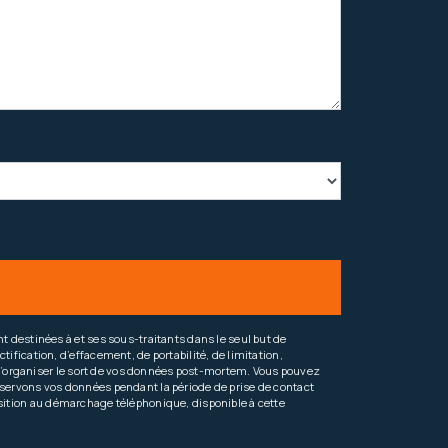
 destinées à et ses sous-traitants dans le seul but de
fication, d’effacement, de portabilité, de limitation,
e d’organiser le sort de vos données post-mortem. Vous pouvez
conservons vos données pendant la période de prise de contact
position au démarchage téléphonique, disponible à cette