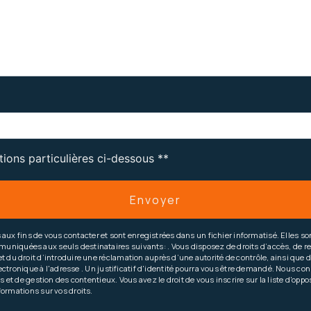
tions particulières ci-dessous **
Envoyer
 fins de vous contacter et sont enregistrées dans un fichier informatisé. Elles sont
iquées aux seuls destinataires suivants: . Vous disposez de droits d’accès, de recti
t du droit d’introduire une réclamation auprès d’une autorité de contrôle, ainsi qu
 électronique à l'adresse . Un justificatif d'identité pourra vous être demandé. Nous 
es et de gestion des contentieux. Vous avez le droit de vous inscrire sur la liste d'op
nformations sur vos droits.