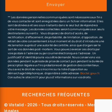
Envoyer
** Les données personnelles communiquées sont nécessaires aux fins
de vous contacter et sont enregistrées dans un fichier informatisé. Elles
sont destinées à et ses sous-traitants dans le seul but de répondre à
votre message. Les données collectées seront communiquées aux seuls
destinataires suivants: . Vous disposez de droits d’accès, de
rectification, d’effacement, de portabilité, de limitation, d’opposition, de
retrait de votre consentement à tout moment et du droit d’introduire une
réclamation auprès d’une autorité de contrôle, ainsi que d’organiser le
sort de vos données post-mortem. Vous pouvez exercer ces droits par
voie postale à l'adresse ou par courrier électronique à l'adresse . Un
justificatif d'identité pourra vous être demandé. Nous conservons vos
données pendant la période de prise de contact puis pendant la durée de
prescription légale aux fins probatoires et de gestion des contentieux.
Vous avez le droit de vous inscrire sur la liste d'opposition au
démarchage téléphonique, disponible à cette adresse:
Bloctel.gouv.fr
.
Consultez le site cnil.fr pour plus d’informations sur vos droits.
RECHERCHES FRÉQUENTES
©
Vistalid
- 2026 - Tous droits réservés -
Mentions
légales