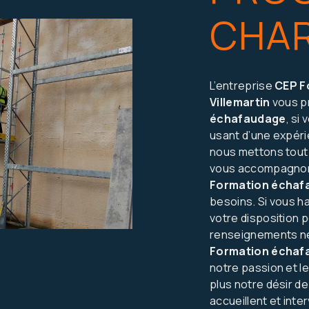
CHA
L’entreprise
CEP F
Villemartin
vous p
échafaudage
, si
usant d’une expérie
nous mettons tout 
vous accompagnons
Formation échaf
besoins. Si vous h
votre disposition 
renseignements né
Formation échaf
notre passion et l
plus notre désir de
accueillent et inte