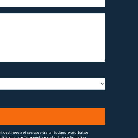
 destinées à et ses sous-traitants dans le seul but de
fication, d’effacement, de portabilité, de limitation,