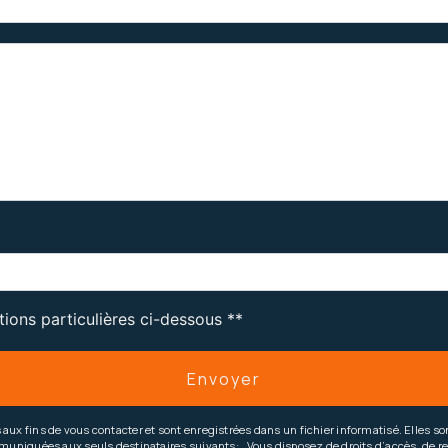
tions particulières ci-dessous **
Envoyer
 fins de vous contacter et sont enregistrées dans un fichier informatisé. Elles sont
iquées aux seuls destinataires suivants: . Vous disposez de droits d’accès, de recti